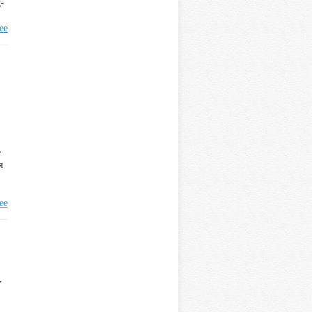
-
ее
е
я
ее
У