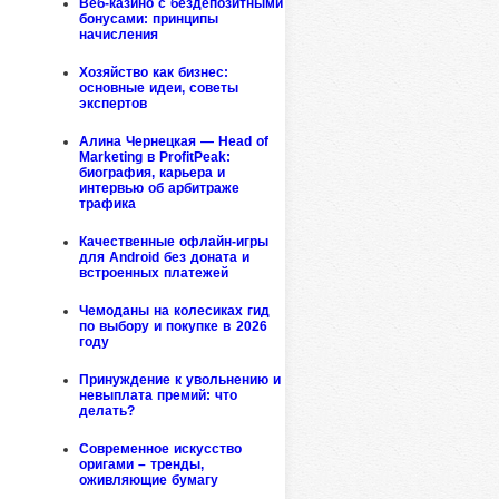
Веб-казино с бездепозитными
бонусами: принципы
начисления
Хозяйство как бизнес:
основные идеи, советы
экспертов
Алина Чернецкая — Head of
Marketing в ProfitPeak:
биография, карьера и
интервью об арбитраже
трафика
Качественные офлайн-игры
для Android без доната и
встроенных платежей
Чемоданы на колесиках гид
по выбору и покупке в 2026
году
Принуждение к увольнению и
невыплата премий: что
делать?
Современное искусство
оригами – тренды,
оживляющие бумагу