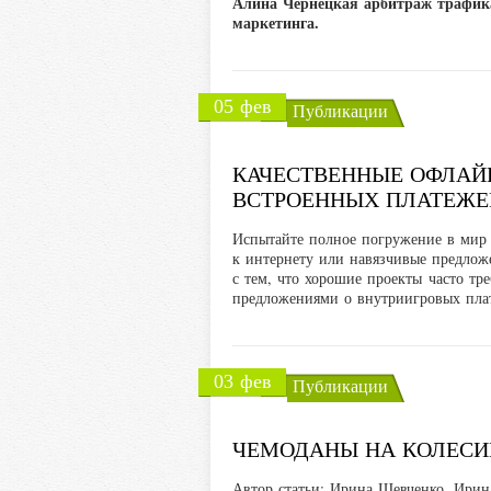
Алина Чернецкая арбитраж трафик
маркетинга.
05 фев
Публикации
КАЧЕСТВЕННЫЕ ОФЛАЙН
ВСТРОЕННЫХ ПЛАТЕЖЕ
Испытайте полное погружение в мир 
к интернету или навязчивые предлож
с тем, что хорошие проекты часто тр
предложениями о внутриигровых пл
03 фев
Публикации
ЧЕМОДАНЫ НА КОЛЕСИК
Автор статьи: Ирина Шевченко. Ирин