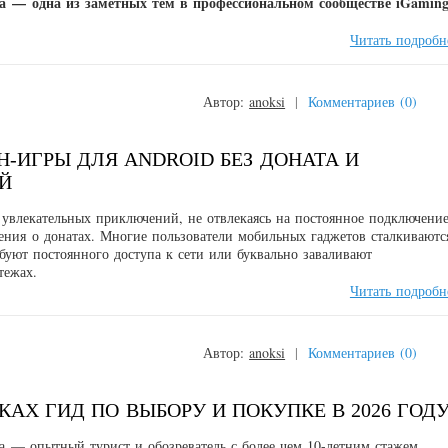
а
— одна из заметных тем в профессиональном сообществе iGaming
Читать подробн
Автор:
anoksi
|
Комментариев (0)
-ИГРЫ ДЛЯ ANDROID БЕЗ ДОНАТА И
Й
увлекательных приключений, не отвлекаясь на постоянное подключени
ения о донатах. Многие пользователи мобильных гаджетов сталкиваютс
ебуют постоянного доступа к сети или буквально заваливают
атежах.
Читать подробн
Автор:
anoksi
|
Комментариев (0)
АХ ГИД ПО ВЫБОРУ И ПОКУПКЕ В 2026 ГОД
а — опытный турист и обозреватель с более чем 10-летним стажем,